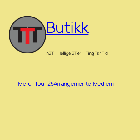
Hopp
til
Butikk
innhold
h3T – Hellige 3T'er – Ting Tar Tid
Merch
Tour’25
Arrangementer
Medlem